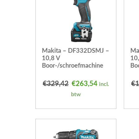
Makita – DF332DSMJ –
Ma
10,8 V
10
Boor-/schroefmachine
Bo
Oorspronkelijke prijs
Huidige prijs 
€
329,42
€
263,54
€
1
incl.
btw