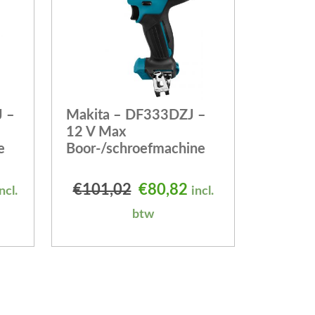
 –
Makita – DF333DZJ –
12 V Max
e
Boor-/schroefmachine
elijke prijs was: €218,15.
uidige prijs is: €174,52.
Oorspronkelijke prijs was
Huidige prijs is: €
€
101,02
€
80,82
ncl.
incl.
btw