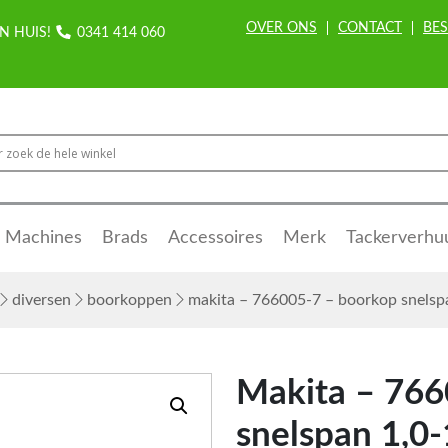
OVER ONS
CONTACT
BES
N HUIS!
0341 414 060
Machines
Brads
Accessoires
Merk
Tackerverhu
diversen
boorkoppen
makita – 766005-7 – boorkop snels
Makita – 766
snelspan 1,