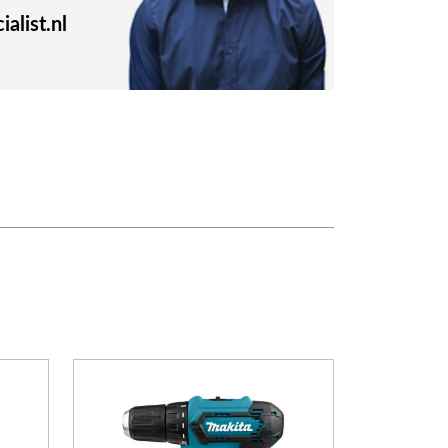
alist.nl