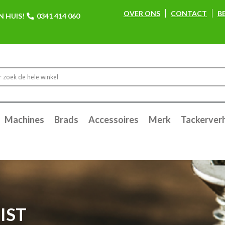
OVER ONS
CONTACT
B
N HUIS!
0341 414 060
Machines
Brads
Accessoires
Merk
Tackerver
IST