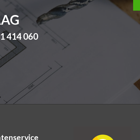
AAG
41 414 060
ntenservice