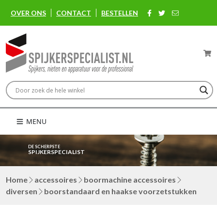
OVER ONS
CONTACT
BESTELLEN
MENU
DE SCHERPSTE
SPIJKERSPECIALIST
Home
accessoires
boormachine accessoires
diversen
boorstandaard en haakse voorzetstukken