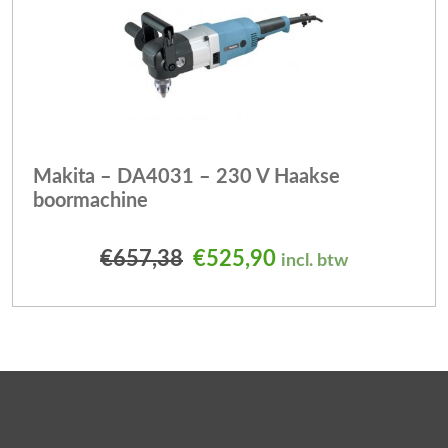
Makita – DA4031 – 230 V Haakse
boormachine
Oorspronkelijke prijs was
Huidige prijs is: 
€
657,38
€
525,90
incl. btw