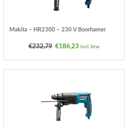
Makita – HR2300 – 230 V Boorhamer
Oorspronkelijke prijs was
Huidige prijs is: 
€
232,79
€
186,23
incl. btw