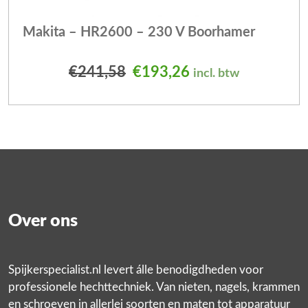
Makita – HR2600 – 230 V Boorhamer
Oorspronkelijke prijs was
Huidige prijs is: 
€
241,58
€
193,26
incl. btw
Over ons
Spijkerspecialist.nl levert álle benodigdheden voor
professionele hechttechniek. Van nieten, nagels, krammen
en schroeven in allerlei soorten en maten tot apparatuur