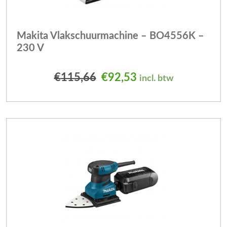
Makita Vlakschuurmachine – BO4556K –
230 V
Oorspronkelijke prijs was
Huidige prijs is: €
€
115,66
€
92,53
incl. btw