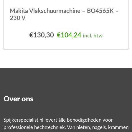
Makita Vlakschuurmachine – BO4565K –
230 V
Oorspronkelijke prijs was
Huidige prijs is: 
€
130,30
€
104,24
incl. btw
Over ons
Spijkerspecialist.nl levert álle benodigdheden voor
professionele hechttechniek. Van nieten, nagels, krammen