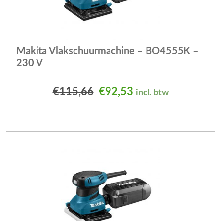
Makita Vlakschuurmachine – BO4555K –
230 V
Oorspronkelijke prijs was
Huidige prijs is: €
€
115,66
€
92,53
incl. btw