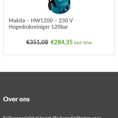
Makita – HW1200 – 230 V
Hogedrukreiniger 120bar
Oorspronkelijke prijs was
Huidige prijs is: 
€
351,08
€
284,35
incl. btw
Over ons