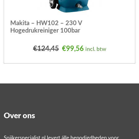
Makita – HW102 – 230 V
Hogedrukreiniger 100bar
Oorspronkelijke prijs was
Huidige prijs is: €
€
124,45
€
99,56
incl. btw
Over ons
Spijkerspecialist.nl levert álle benodigdheden voor