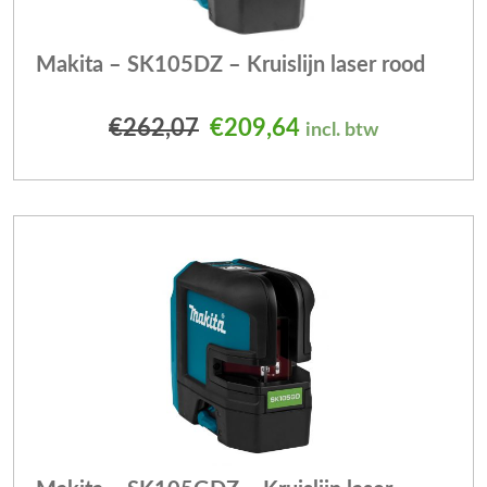
Makita – SK105DZ – Kruislijn laser rood
Oorspronkelijke prijs was
Huidige prijs is: 
€
262,07
€
209,64
incl. btw