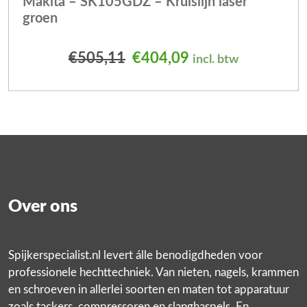
Makita – SK105GDZ – Kruislijn laser
groen
Oorspronkelijke prijs was
Huidige prijs is: 
€
505,11
€
404,09
incl. btw
Over ons
Spijkerspecialist.nl levert álle benodigdheden voor
professionele hechttechniek. Van nieten, nagels, krammen
en schroeven in allerlei soorten en maten tot apparatuur
zoals tackers, compressoren en slanghaspels. En