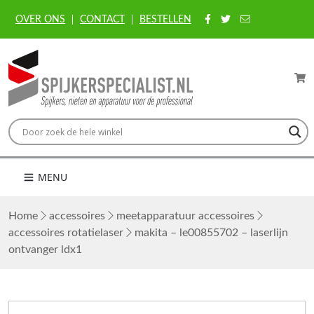
OVER ONS
CONTACT
BESTELLEN
MENU
Home
accessoires
meetapparatuur accessoires
accessoires rotatielaser
makita – le00855702 – laserlijn
ontvanger ldx1