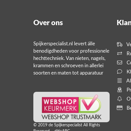
Over ons
Klan
Spijkerspecialist.nl levert álle
Ve
benodigdheden voor professionele
Ru
hechttechniek. Van nieten, nagels,
Co
krammen en schroeven in allerlei
Kl
soorten en maten tot apparatuur
zoals tackers, compressoren en
Al
slanghaspels. En bijbehorende
Pr
producten,
Of
Be
© 2019 de Spijkerspecialist All Rights