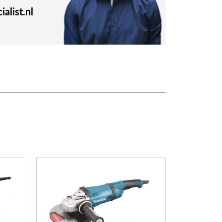
alist.nl