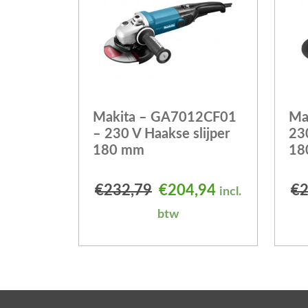
Makita – GA7012CF01
Ma
– 230 V Haakse slijper
230
180 mm
18
Oorspronkelijke prijs
Huidige prijs 
€
232,79
€
204,94
€
2
incl.
btw