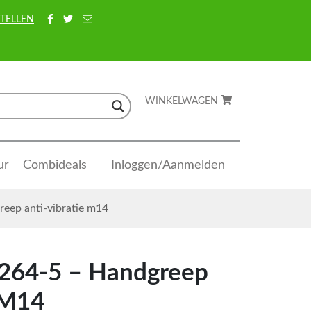
TELLEN
WINKELWAGEN
ur
Combideals
Inloggen/Aanmelden
eep anti-vibratie m14
264-5 – Handgreep
 M14