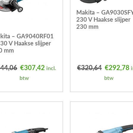
Makita – GA9030SFY
230 V Haakse slijper
230 mm
kita – GA9040RF01
30 V Haakse slijper
0 mm
 was: €314,78.
is: €292,78.
Oorspronkelijke prijs was: €344,06.
Huidige prijs is: €307,42.
Oorspronk
H
44,06
€
307,42
€
320,64
€
292,78
incl.
i
btw
btw