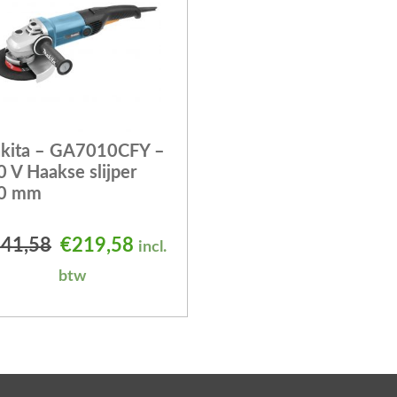
kita – GA7010CFY –
 V Haakse slijper
0 mm
 was: €232,79.
is: €204,94.
Oorspronkelijke prijs was: €241,58.
Huidige prijs is: €219,58.
41,58
€
219,58
incl.
btw