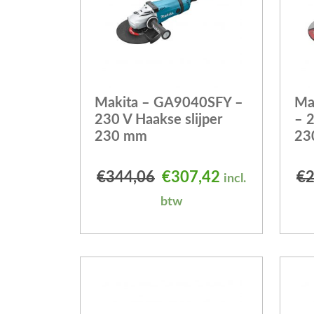
Makita – GA9040SFY –
Ma
230 V Haakse slijper
– 2
230 mm
23
Oorspronkelijke prijs
Huidige prijs 
€
344,06
€
307,42
€
2
incl.
btw