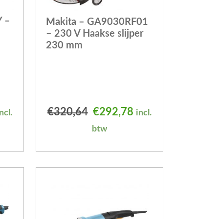
 –
Makita – GA9030RF01
– 230 V Haakse slijper
230 mm
elijke prijs was: €320,64.
uidige prijs is: €292,78.
Oorspronkelijke prijs was
Huidige prijs is: 
€
320,64
€
292,78
ncl.
incl.
btw