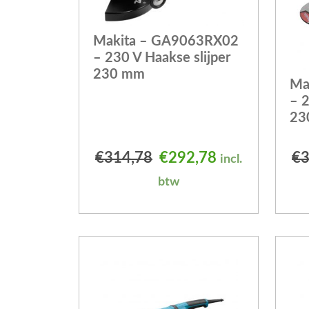
Makita – GA9063RX02
– 230 V Haakse slijper
230 mm
Ma
– 2
23
Oorspronkelijke prijs
Huidige prijs 
€
314,78
€
292,78
€
3
incl.
btw