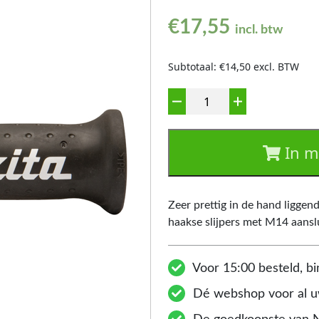
€
17,55
incl. btw
Subtotaal: €14,50 excl. BTW
Aantal
In m
Zeer prettig in de hand liggend
haakse slijpers met M14 aanslu
Voor 15:00 besteld, bi
Dé webshop voor al uw