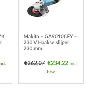
YK
Makita – GA9010CFY –
r
230 V Haakse slijper
230 mm
elijke prijs was: €291,36.
uidige prijs is: €263,50.
Oorspronkelijke prijs was
Huidige prijs is: 
€
262,07
€
234,22
ncl.
incl.
btw