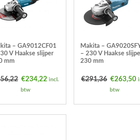
kita – GA9012CF01
Makita – GA9020SF
30 V Haakse slijper
– 230 V Haakse slijpe
0 mm
230 mm
 was: €344,06.
is: €307,42.
Oorspronkelijke prijs was: €256,22.
Huidige prijs is: €234,22.
Oorspronk
H
56,22
€
234,22
€
291,36
€
263,50
incl.
i
btw
btw