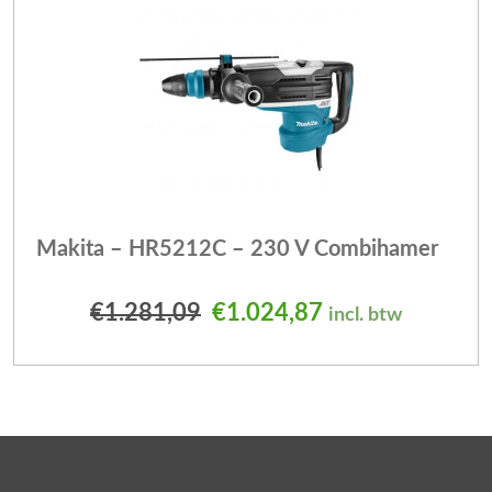
Makita – HR5212C – 230 V Combihamer
Oorspronkelijke prijs was
Huidige prijs is
€
1.281,09
€
1.024,87
incl. btw