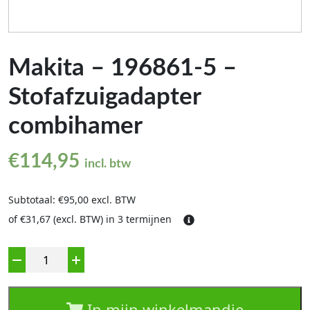
Makita – 196861-5 –
Stofafzuigadapter
combihamer
€
114,95
incl. btw
Subtotaal: €95,00 excl. BTW
of €31,67 (excl. BTW) in 3 termijnen
Aantal
In mijn winkelmandje