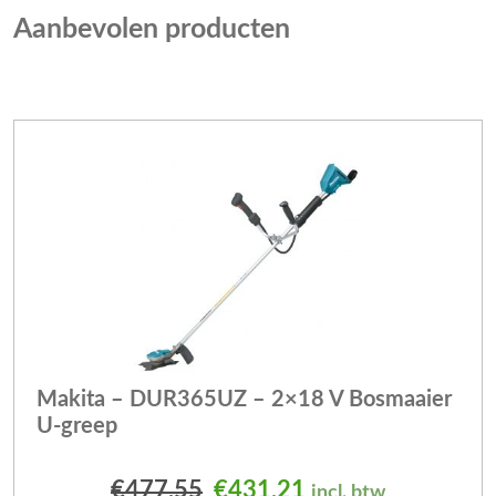
Aanbevolen producten
Makita – DUR365UZ – 2×18 V Bosmaaier
U-greep
Oorspronkelijke prijs was
Huidige prijs is: 
€
477,55
€
431,21
incl. btw