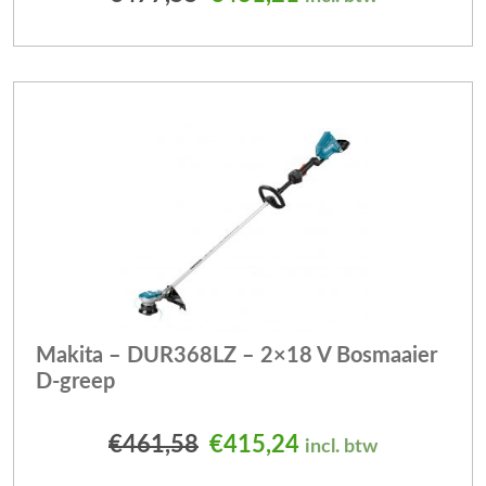
Makita – DUR368LZ – 2×18 V Bosmaaier
D-greep
Oorspronkelijke prijs was
Huidige prijs is: 
€
461,58
€
415,24
incl. btw