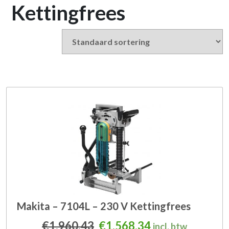
Kettingfrees
Makita – 7104L – 230 V Kettingfrees
Oorspronkelijke prijs was
Huidige prijs is
€
1.960,43
€
1.568,34
incl. btw