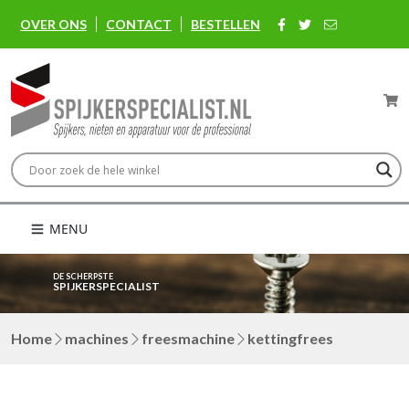
OVER ONS
CONTACT
BESTELLEN
MENU
DE SCHERPSTE
SPIJKERSPECIALIST
Home
machines
freesmachine
kettingfrees