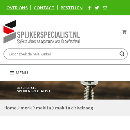
OVER ONS
CONTACT
BESTELLEN
MENU
DE SCHERPSTE
SPIJKERSPECIALIST
Home
merk
makita
makita cirkelzaag