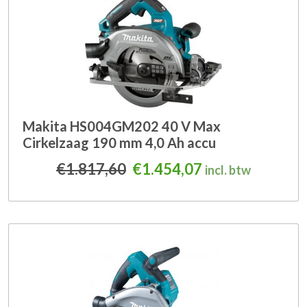
Makita HS004GM202 40 V Max
Cirkelzaag 190 mm 4,0 Ah accu
Oorspronkelijke prijs was
Huidige prijs is
€
1.817,60
€
1.454,07
incl. btw