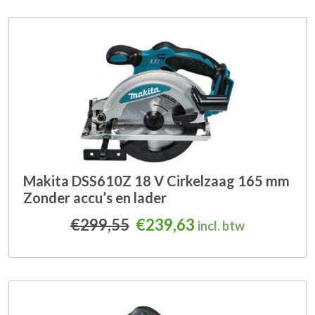
Makita DSS610Z 18 V Cirkelzaag 165 mm
Zonder accu’s en lader
Oorspronkelijke prijs was
Huidige prijs is: 
€
299,55
€
239,63
incl. btw