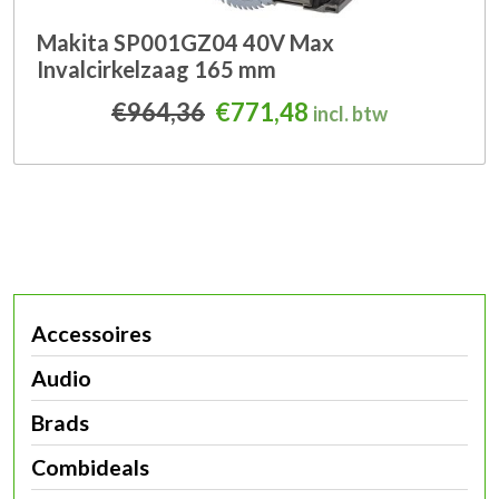
Makita SP001GZ04 40V Max
Invalcirkelzaag 165 mm
Oorspronkelijke prijs was
Huidige prijs is: 
€
964,36
€
771,48
incl. btw
Accessoires
Audio
Brads
Combideals