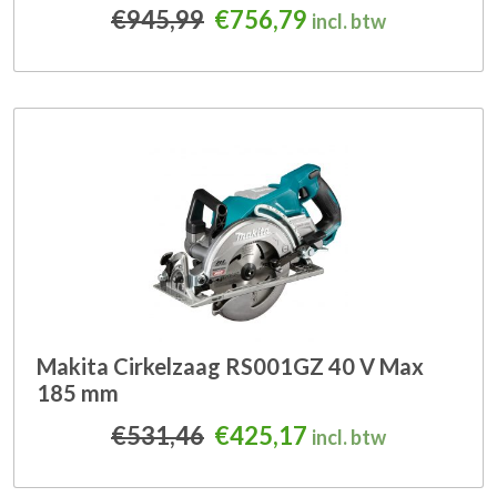
Oorspronkelijke prijs was
Huidige prijs is: 
€
945,99
€
756,79
incl. btw
Makita Cirkelzaag RS001GZ 40 V Max
185 mm
Oorspronkelijke prijs was
Huidige prijs is: 
€
531,46
€
425,17
incl. btw