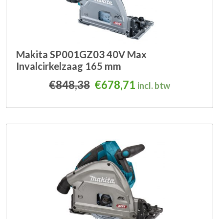
Makita SP001GZ03 40V Max
Invalcirkelzaag 165 mm
Oorspronkelijke prijs was
Huidige prijs is: 
€
848,38
€
678,71
incl. btw