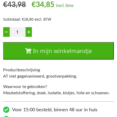
Oorspronkelijke prijs was:
Huidige prijs is: €3
€
43,98
€
34,85
incl. btw
Subtotaal: €28,80 excl. BTW
Aantal
In mijn winkelmandje
Productbeschrijving
AT niet gegalvaniseerd, grootverpakking.
Waarvoor te gebruiken?
Meubelstoffering, doek, isolatie, kistjes, folie en schoenen.
Voor 15:00 besteld, binnen 48 uur in huis