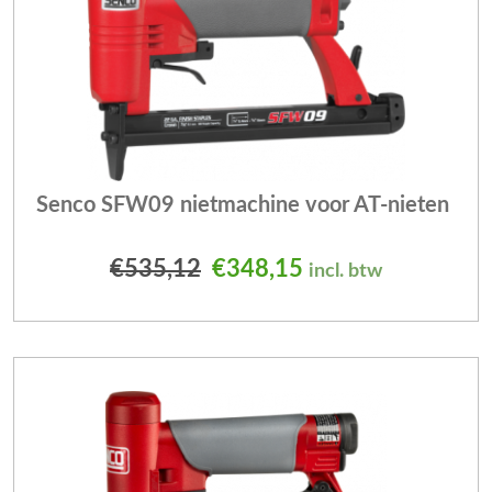
Senco SFW09 nietmachine voor AT-nieten
Oorspronkelijke prijs was
Huidige prijs is: 
€
535,12
€
348,15
incl. btw