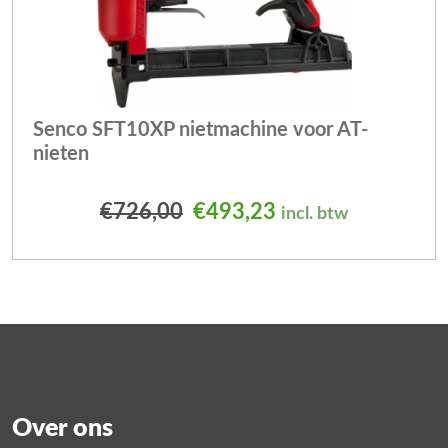
Senco SFT10XP nietmachine voor AT-
nieten
Oorspronkelijke prijs was
Huidige prijs is: 
€
726,00
€
493,23
incl. btw
Over ons