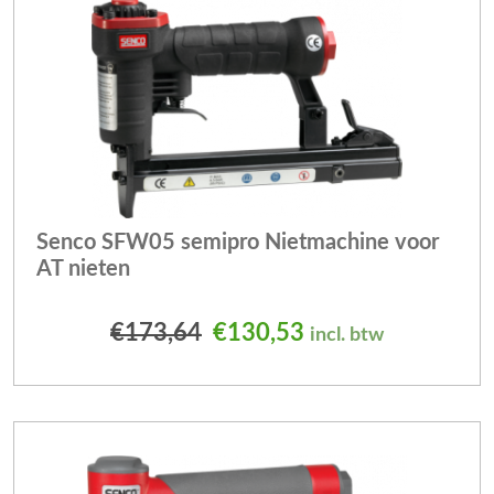
Senco SFW05 semipro Nietmachine voor
AT nieten
Oorspronkelijke prijs was
Huidige prijs is: 
€
173,64
€
130,53
incl. btw