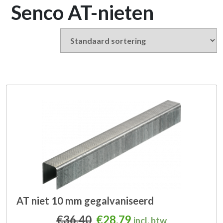
Senco AT-nieten
AT niet 10 mm gegalvaniseerd
Oorspronkelijke prijs was
Huidige prijs is: €2
€
36,40
€
28,79
incl. btw