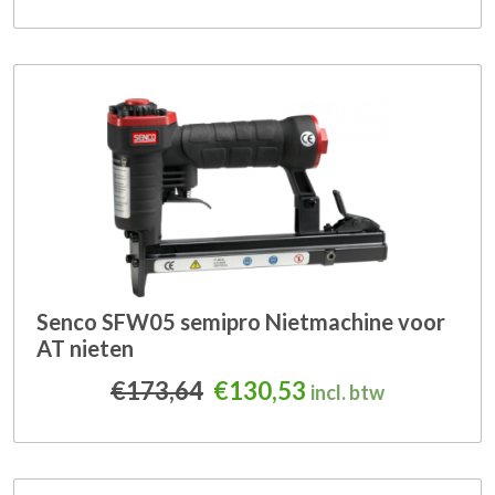
Senco SFW05 semipro Nietmachine voor
AT nieten
Oorspronkelijke prijs was
Huidige prijs is: 
€
173,64
€
130,53
incl. btw