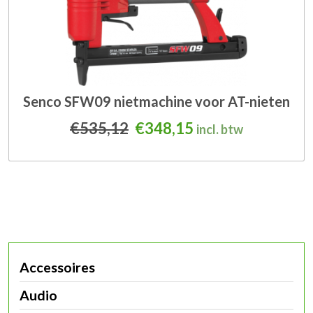
Senco SFW09 nietmachine voor AT-nieten
Oorspronkelijke prijs was
Huidige prijs is: 
€
535,12
€
348,15
incl. btw
Accessoires
Audio