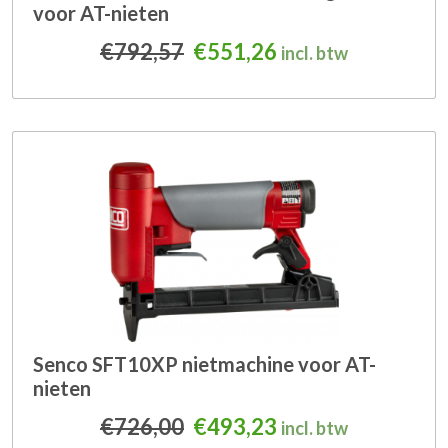
voor AT-nieten
Oorspronkelijke prijs was
Huidige prijs is: 
€
792,57
€
551,26
incl. btw
Senco SFT10XP nietmachine voor AT-
nieten
Oorspronkelijke prijs was
Huidige prijs is: 
€
726,00
€
493,23
incl. btw