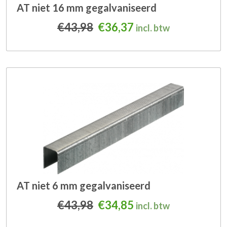
AT niet 16 mm gegalvaniseerd
Oorspronkelijke prijs was
Huidige prijs is: €3
€
43,98
€
36,37
incl. btw
AT niet 6 mm gegalvaniseerd
Oorspronkelijke prijs was
Huidige prijs is: €3
€
43,98
€
34,85
incl. btw