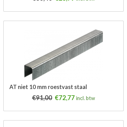
AT niet 10 mm roestvast staal
Oorspronkelijke prijs was
Huidige prijs is: €7
€
91,00
€
72,77
incl. btw