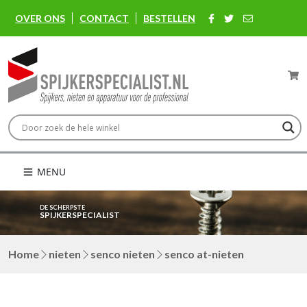
OVER ONS
CONTACT
BESTELLEN
MENU
DE SCHERPSTE
SPIJKERSPECIALIST
Home
nieten
senco nieten
senco at-nieten