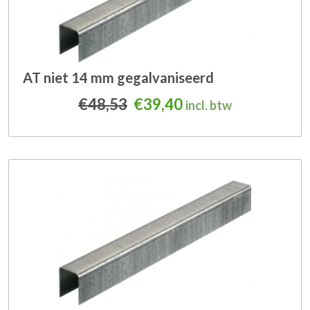
AT niet 14 mm gegalvaniseerd
Oorspronkelijke prijs was
Huidige prijs is: €3
€
48,53
€
39,40
incl. btw