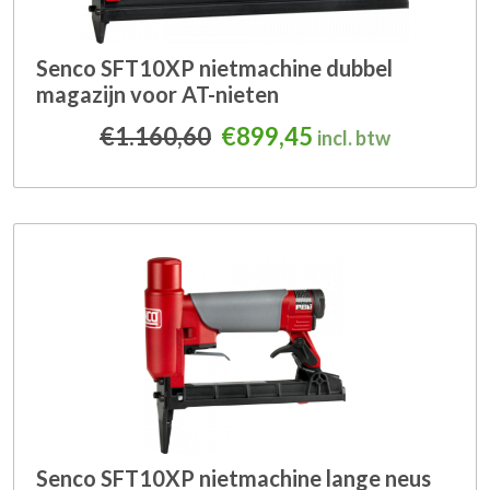
Senco SFT10XP nietmachine dubbel
magazijn voor AT-nieten
Oorspronkelijke prijs wa
Huidige prijs is:
€
1.160,60
€
899,45
incl. btw
Senco SFT10XP nietmachine lange neus