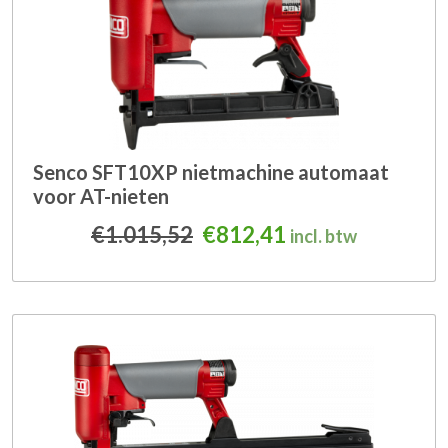
Senco SFT10XP nietmachine automaat
voor AT-nieten
Oorspronkelijke prijs wa
Huidige prijs is:
€
1.015,52
€
812,41
incl. btw