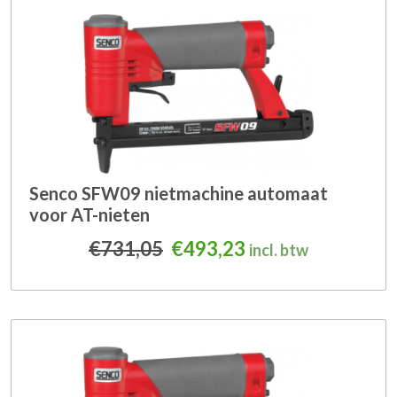
Senco SFW09 nietmachine automaat
voor AT-nieten
Oorspronkelijke prijs was
Huidige prijs is: 
€
731,05
€
493,23
incl. btw