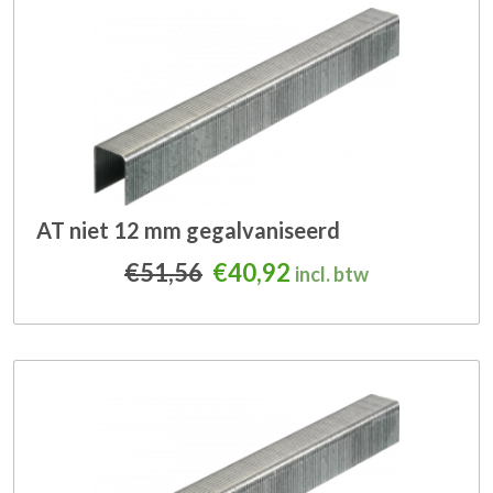
AT niet 12 mm gegalvaniseerd
Oorspronkelijke prijs was
Huidige prijs is: €4
€
51,56
€
40,92
incl. btw