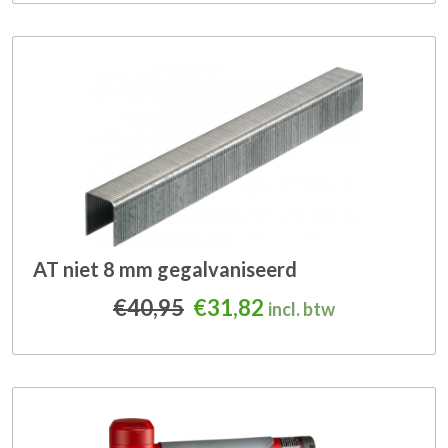
AT niet 8 mm gegalvaniseerd
Oorspronkelijke prijs was
Huidige prijs is: €3
€
40,95
€
31,82
incl. btw