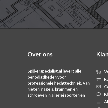
Over ons
Kla
Spijkerspecialist.nl levert álle
Ve
benodigdheden voor
Ru
professionele hechttechniek. Van
C
nieten, nagels, krammen en
Kl
schroeven in allerlei soorten en
maten tot apparatuur zoals
Al
tackers, compressoren en