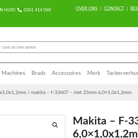
OVER ONS
CONTACT
BES
N HUIS!
0341 414 060
Machines
Brads
Accessoires
Merk
Tackerverhu
,0x1,0x1,2mm
makita – f-33607 – niet 25mm 6,0×1,0x1,2mm
Makita – F-3
6,0×1,0x1,2