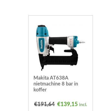
Makita AT638A
nietmachine 8 bar in
koffer
Oorspronkelijke prijs
Huidige prijs 
€
191,64
€
139,15
incl.