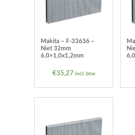
Makita – F-33636 –
Ma
Niet 32mm
Ni
6,0×1,0x1,2mm
6,
€
35,27
incl. btw