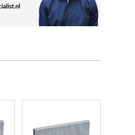
alist.nl