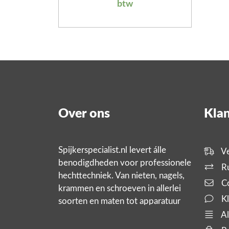
btw
Over ons
Klan
Spijkerspecialist.nl levert álle
Ve
benodigdheden voor professionele
Ru
hechttechniek. Van nieten, nagels,
Co
krammen en schroeven in allerlei
Kl
soorten en maten tot apparatuur
zoals tackers, compressoren en
Al
slanghaspels. En bijbehorende