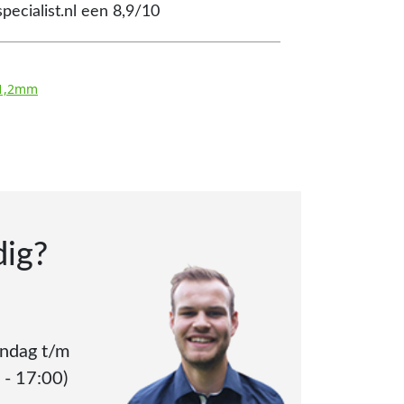
pecialist.nl een 8,9/10
x1,2mm
dig?
andag t/m
 - 17:00)