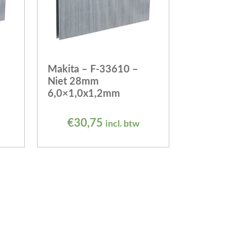
Makita – F-33610 –
Niet 28mm
6,0×1,0x1,2mm
€
30,75
incl. btw