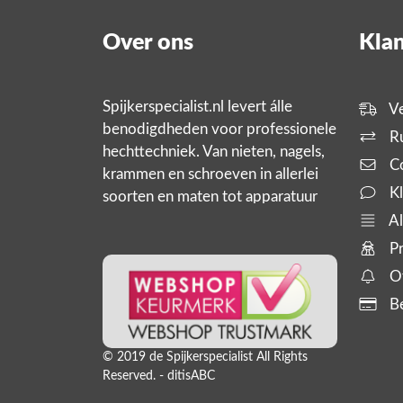
Over ons
Klan
Spijkerspecialist.nl levert álle
Ve
benodigdheden voor professionele
Ru
hechttechniek. Van nieten, nagels,
Co
krammen en schroeven in allerlei
Kl
soorten en maten tot apparatuur
zoals tackers, compressoren en
Al
slanghaspels. En bijbehorende
Pr
producten,
Of
Be
© 2019 de Spijkerspecialist All Rights
Reserved. - ditisABC