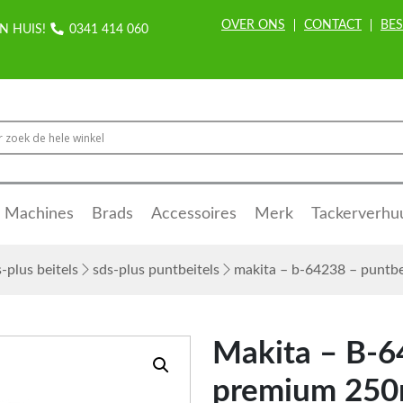
OVER ONS
CONTACT
BES
N HUIS!
0341 414 060
Machines
Brads
Accessoires
Merk
Tackerverhu
-plus beitels
sds-plus puntbeitels
makita – b-64238 – puntb
Makita – B-6
premium 25