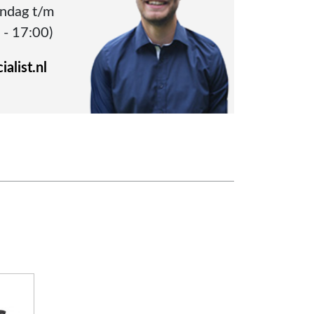
andag t/m
 - 17:00)
alist.nl