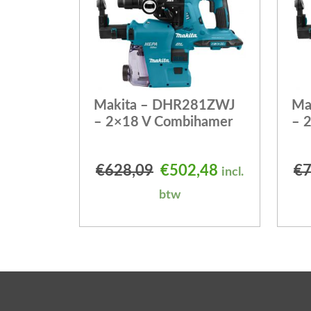
Makita – DHR281ZWJ
Ma
– 2×18 V Combihamer
– 
Oorspronkelijke prijs
Huidige prijs 
€
628,09
€
502,48
€
7
incl.
btw