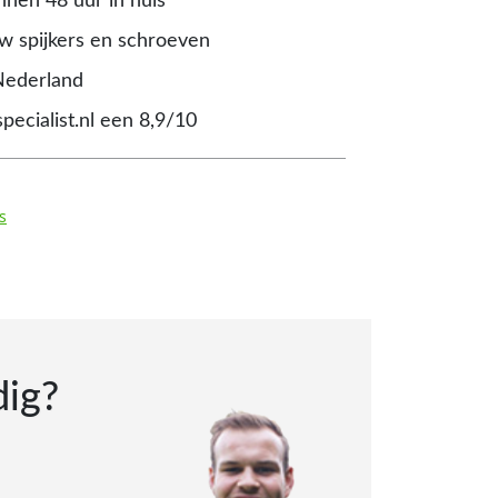
nnen 48 uur in huis
 spijkers en schroeven
Nederland
pecialist.nl een 8,9/10
s
dig?