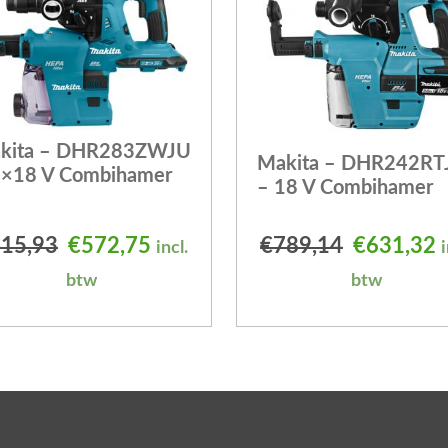
kita – DHR283ZWJU
Makita – DHR242RT
2×18 V Combihamer
– 18 V Combihamer
 was: €628,09.
is: €502,48.
Oorspronkelijke prijs was: €715,93.
Huidige prijs is: €572,75.
Oorspronk
H
15,93
€
572,75
€
789,14
€
631,32
incl.
i
btw
btw