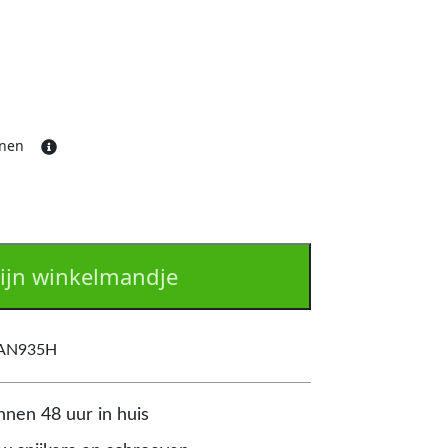
ijnen
ijn winkelmandje
/AN935H
nnen 48 uur in huis