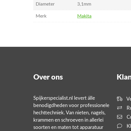
Diameter
3,1mm
Merk
Makita
Over ons
Klan
Spijkerspecialist.nl levert álle
Ve
benodigdheden voor professionele
Ru
hechttechniek. Van nieten, nagels,
Co
krammen en schroeven in allerlei
Kl
soorten en maten tot apparatuur