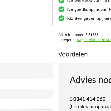
Dé webshop voor al uw
De goedkoopste van 
Klanten geven Spijkers
Artikelnummer:
F-31333
Categorie:
Nagels vlakke rol 
Voordelen
Advies no
0341 414 060
(bereikbaar op ma