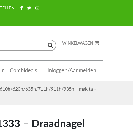
TELLEN
WINKELWAGEN
ur
Combideals
Inloggen/Aanmelden
 an610h/620h/635h/711h/911h/935h
makita –
1333 – Draadnagel