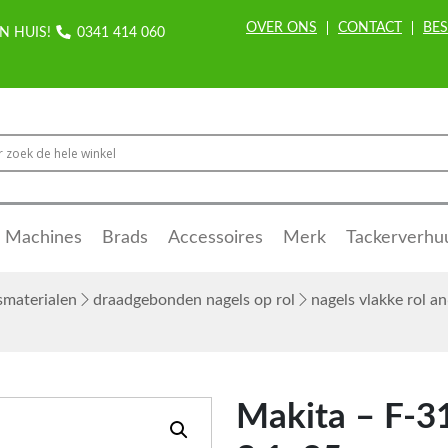
OVER ONS
CONTACT
BES
N HUIS!
0341 414 060
Machines
Brads
Accessoires
Merk
Tackerverhu
smaterialen
draadgebonden nagels op rol
nagels vlakke rol
Makita – F-3