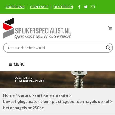
OVER ONS
CONTACT
BESTELLEN
MENU
DE SCHERPSTE
SPIJKERSPECIALIST
Home
verbruiksartikelen makita
bevestigingsmaterialen
plasticgebonden nagels op rol
betonnagels an250hc