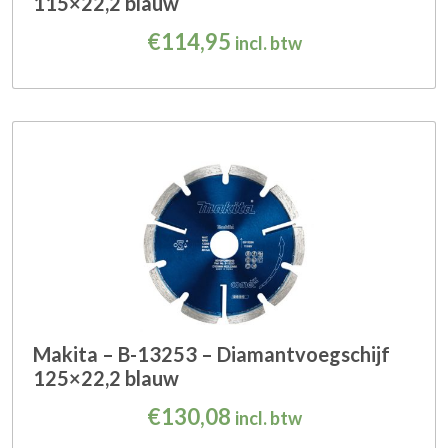
115×22,2 blauw
€
114,95
incl. btw
Makita – B-13253 – Diamantvoegschijf
125×22,2 blauw
€
130,08
incl. btw