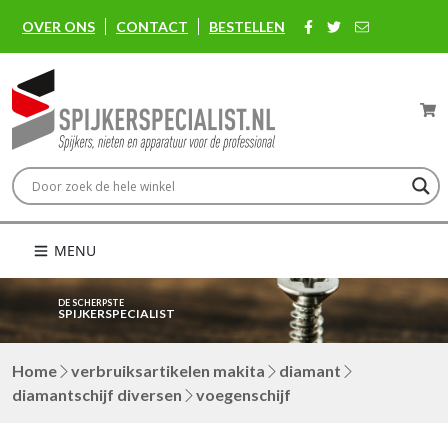
OVER ONS
CONTACT
BESTELLEN
MENU
DE SCHERPSTE
SPIJKERSPECIALIST
Home
verbruiksartikelen makita
diamant
diamantschijf diversen
voegenschijf