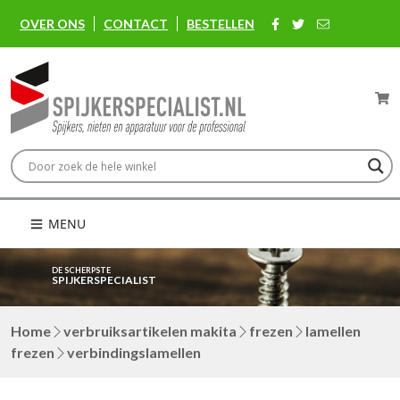
OVER ONS
CONTACT
BESTELLEN
MENU
DE SCHERPSTE
SPIJKERSPECIALIST
Home
verbruiksartikelen makita
frezen
lamellen
frezen
verbindingslamellen