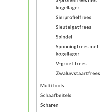
S-profielfrees met
kogellager
Sierprofielfrees
Sleutelgatfrees
Spindel
Sponningfrees met
kogellager
V-groef frees
Zwaluwstaartfrees
Multitools
Schaafbeitels
Scharen