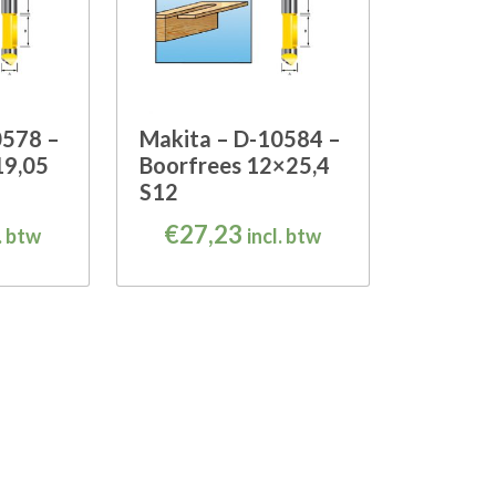
0578 –
Makita – D-10584 –
19,05
Boorfrees 12×25,4
S12
€
27,23
. btw
incl. btw