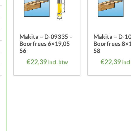
Makita – D-09335 –
Makita – D-1
Boorfrees 6×19,05
Boorfrees 8×
S6
S8
€
22,39
€
22,39
incl. btw
incl