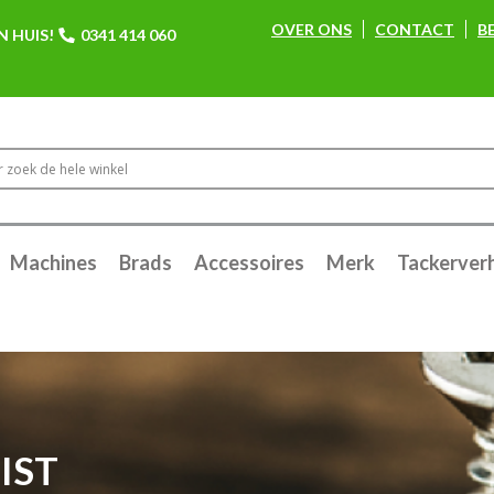
OVER ONS
CONTACT
B
N HUIS!
0341 414 060
Machines
Brads
Accessoires
Merk
Tackerver
IST