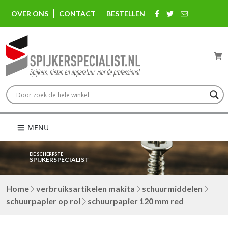
OVER ONS
CONTACT
BESTELLEN
MENU
DE SCHERPSTE
SPIJKERSPECIALIST
Home
verbruiksartikelen makita
schuurmiddelen
schuurpapier op rol
schuurpapier 120 mm red