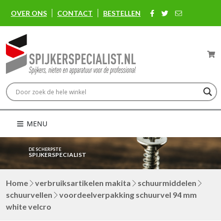
OVER ONS
CONTACT
BESTELLEN
MENU
DE SCHERPSTE
SPIJKERSPECIALIST
Home
verbruiksartikelen makita
schuurmiddelen
schuurvellen
voordeelverpakking schuurvel 94 mm
white velcro