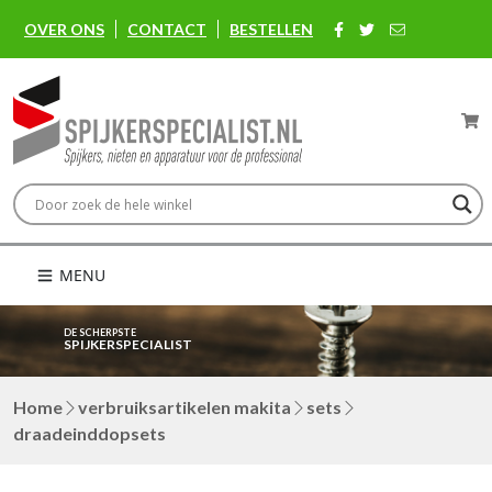
OVER ONS
CONTACT
BESTELLEN
MENU
DE SCHERPSTE
SPIJKERSPECIALIST
Home
verbruiksartikelen makita
sets
draadeinddopsets