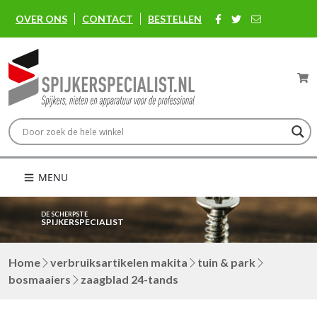
OVER ONS
CONTACT
BESTELLEN
MENU
DE SCHERPSTE
SPIJKERSPECIALIST
Home
verbruiksartikelen makita
tuin & park
bosmaaiers
zaagblad 24-tands