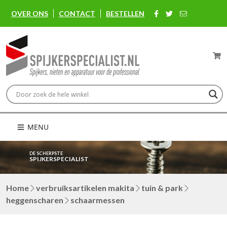
OVER ONS
CONTACT
BESTELLEN
MENU
DE SCHERPSTE
SPIJKERSPECIALIST
Home
verbruiksartikelen makita
tuin & park
heggenscharen
schaarmessen