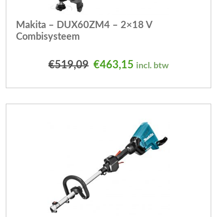
Makita – DUX60ZM4 – 2×18 V
Combisysteem
Oorspronkelijke prijs was
Huidige prijs is: 
€
519,09
€
463,15
incl. btw