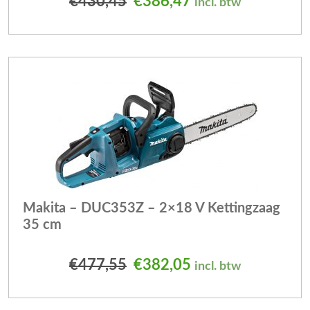
Oorspronkelijke prijs was
Huidige prijs is: 
€
430,45
€
386,47
incl. btw
Makita – DUC353Z – 2×18 V Kettingzaag
35 cm
Oorspronkelijke prijs was
Huidige prijs is: 
€
477,55
€
382,05
incl. btw