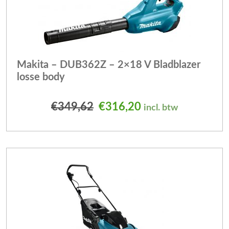
Makita – DUB362Z – 2×18 V Bladblazer
losse body
Oorspronkelijke prijs was
Huidige prijs is: 
€
349,62
€
316,20
incl. btw