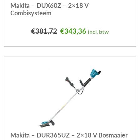
Makita – DUX60Z – 2×18 V
Combisysteem
Oorspronkelijke prijs was
Huidige prijs is: 
€
381,72
€
343,36
incl. btw
Makita – DUR365UZ – 2×18 V Bosmaaier