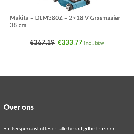
Makita – DLM380Z – 2×18 V Grasmaaier
38 cm
Oorspronkelijke prijs was
Huidige prijs is: 
€
367,19
€
333,77
incl. btw
Over ons
Spijkerspecialist.nl levert álle benodigdheden voor