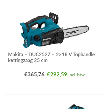
Makita – DUC252Z – 2×18 V Tophandle
kettingzaag 25 cm
Oorspronkelijke prijs was
Huidige prijs is: 
€
365,76
€
292,59
incl. btw