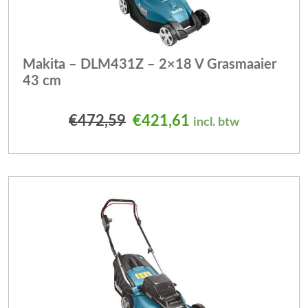
Makita – DLM431Z – 2×18 V Grasmaaier
43 cm
Oorspronkelijke prijs was
Huidige prijs is: 
€
472,59
€
421,61
incl. btw