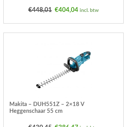
Oorspronkelijke prijs was
Huidige prijs is: 
€
448,01
€
404,04
incl. btw
Makita – DUH551Z – 2×18 V
Heggenschaar 55 cm