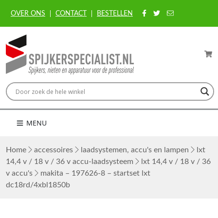
OVER ONS
CONTACT
BESTELLEN
MENU
Home
accessoires
laadsystemen, accu's en lampen
lxt
14,4 v / 18 v / 36 v accu-laadsysteem
lxt 14,4 v / 18 v / 36
v accu's
makita – 197626-8 – startset lxt
dc18rd/4xbl1850b