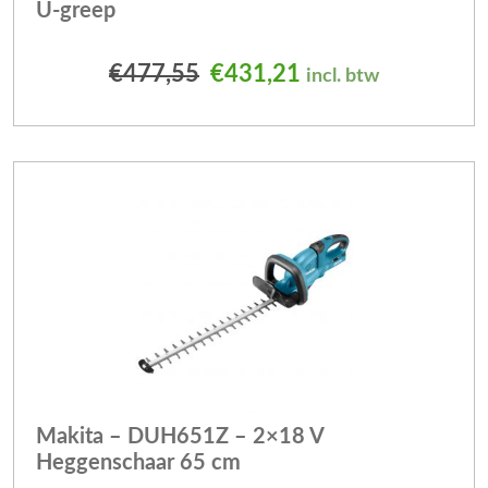
U-greep
Oorspronkelijke prijs was
Huidige prijs is: 
€
477,55
€
431,21
incl. btw
Makita – DUH651Z – 2×18 V
Heggenschaar 65 cm