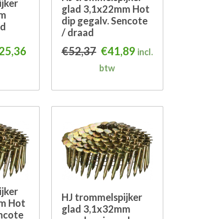
jker
glad 3,1x22mm Hot
mm
dip gegalv. Sencote
rd
/ draad
,65.
spronkelijke prijs was: €156,71.
Huidige prijs is: €125,36.
Oorspronkelijke prijs wa
Huidige prijs is: 
25,36
€
52,37
€
41,89
incl.
btw
jker
HJ trommelspijker
m Hot
glad 3,1x32mm
encote