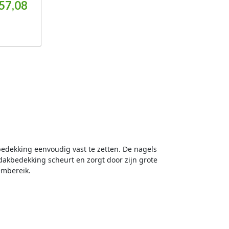
as: €1.290,43.
spronkelijke prijs was: €820,84.
Huidige prijs is: €657,08.
57,08
edekking eenvoudig vast te zetten. De nagels
dakbedekking scheurt en zorgt door zijn grote
embereik.