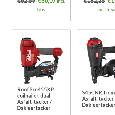
Oorspronkelijke prijs was: €62
Huidige prijs is: €50,07.
Oor
€
62,59
€
50,07
€
162,25
€
1
incl.
btw
incl. btw
RoofPro455XP,
S45CNR,Tromm
coilnailer, dual,
Asfalt-tacker 
Asfalt-tacker /
Dakleertacke
Dakleertacker