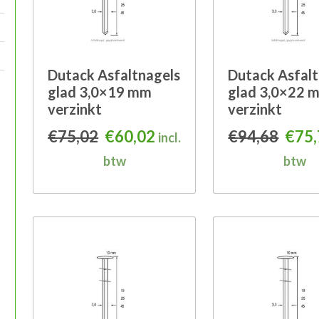
Dutack Asfaltnagels
Dutack Asfalt
glad 3,0×19 mm
glad 3,0×22 
verzinkt
verzinkt
Oorspronkelijke prijs was: €75
Huidige prijs is: €60,02.
Oors
€
75,02
€
60,02
€
94,68
€
75
incl.
btw
btw