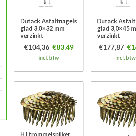
Dutack Asfaltnagels
Dutack Asfalt
glad 3,0×32 mm
glad 3,0×45 
verzinkt
verzinkt
Oorspronkelijke prijs was: 
Huidige prijs is: €83,
Oor
€
104,36
€
83,49
€
177,87
€
1
incl. btw
incl. btw
HJ trommelspijker