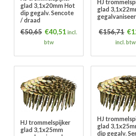
HJ trommelspi
glad 3,1x20mm Hot
glad 3,1x22
dip gegalv. Sencote
gegalvanisee
/ draad
Oorspronkelijke prijs was: €50
Huidige prijs is: €40,51.
Oor
€
50,65
€
40,51
€
156,71
€
1
incl.
btw
incl. btw
HJ trommelspi
HJ trommelspijker
glad 3,1x25m
glad 3,1x25mm
dip gegalv. S