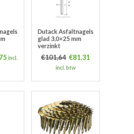
nagels
Dutack Asfaltnagels
mm
glad 3,0×25 mm
verzinkt
,02.
pronkelijke prijs was: €94,68.
Huidige prijs is: €75,75.
Oorspronkelijke prijs
Huidige prijs is
,75
€
101,64
€
81,31
incl.
incl. btw