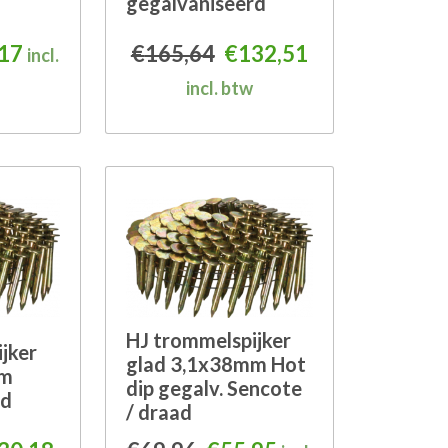
gegalvaniseerd
156,54.
5,22.
pronkelijke prijs was: €53,97.
Huidige prijs is: €43,17.
Oorspronkelijke prijs 
Huidige prijs i
,17
€
165,64
€
132,51
incl.
incl. btw
HJ trommelspijker
jker
glad 3,1x38mm Hot
mm
dip gegalv. Sencote
rd
/ draad