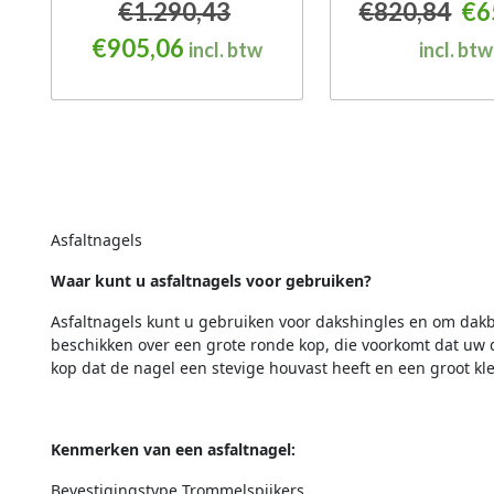
Oorspronkelijke prijs w
Oor
€
1.290,43
€
820,84
€
6
Huidige prijs is: €905,06.
€
905,06
incl. btw
incl. btw
Asfaltnagels
Waar kunt u asfaltnagels voor gebruiken?
Asfaltnagels kunt u gebruiken voor dakshingles en om dakb
beschikken over een grote ronde kop, die voorkomt dat uw 
kop dat de nagel een stevige houvast heeft en een groot kl
Kenmerken van een asfaltnagel:
Bevestigingstype
Trommelspijkers