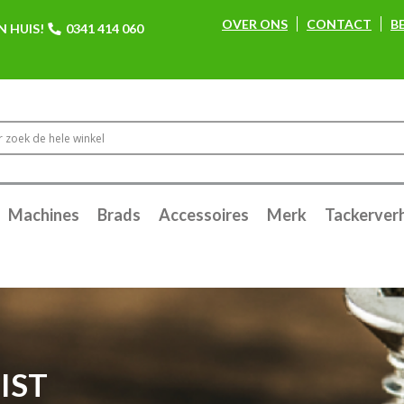
OVER ONS
CONTACT
B
N HUIS!
0341 414 060
Machines
Brads
Accessoires
Merk
Tackerver
IST