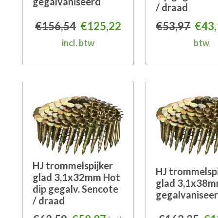
gegalvaniseerd
/ draad
Oorspronkelijke prijs was: €
Huidige prijs is: €12
Oors
€
156,54
€
125,22
€
53,97
€
43
incl. btw
btw
HJ trommelspijker
HJ trommelspi
glad 3,1x32mm Hot
glad 3,1x38
dip gegalv. Sencote
gegalvanisee
/ draad