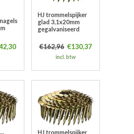
HJ trommelspijker
nagels
glad 3,1x20mm
mm
gegalvaniseerd
€104,36.
49.
spronkelijke prijs was: €177,87.
Huidige prijs is: €142,30.
Oorspronkelijke prijs 
Huidige prijs i
42,30
€
162,96
€
130,37
incl. btw
HJ trommelspijker