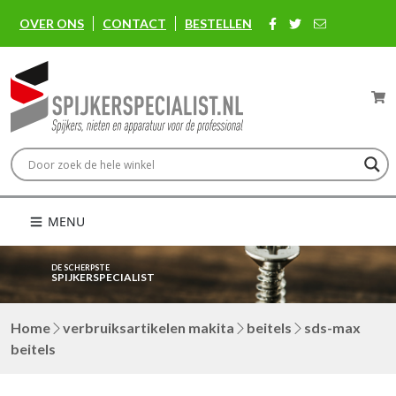
OVER ONS
CONTACT
BESTELLEN
MENU
DE SCHERPSTE
SPIJKERSPECIALIST
Home
verbruiksartikelen makita
beitels
sds-max
beitels