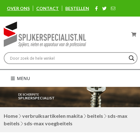
OVER ONS
CONTACT
BESTELLEN
MENU
DE SCHERPSTE
SPIJKERSPECIALIST
Home
verbruiksartikelen makita
beitels
sds-max
beitels
sds-max voegbeitels