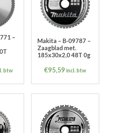
9771 –
Makita – B-09787 –
Zaagblad met.
70T
185x30x2,0 48T 0g
€
95,59
l. btw
incl. btw