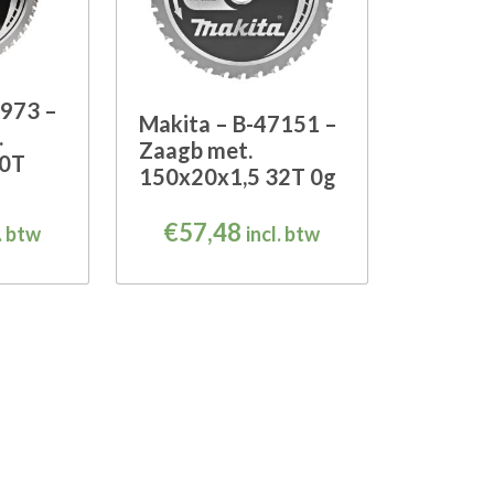
1973 –
Makita – B-47151 –
.
Zaagb met.
50T
150x20x1,5 32T 0g
€
57,48
. btw
incl. btw