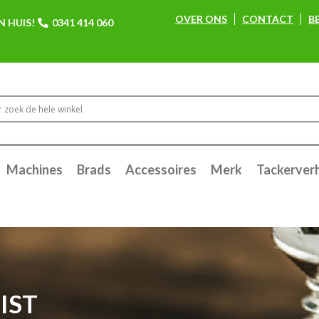
OVER ONS
CONTACT
B
N HUIS!
0341 414 060
Machines
Brads
Accessoires
Merk
Tackerver
IST