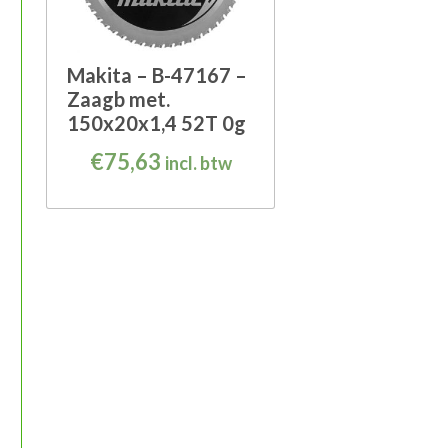
Makita – B-47167 –
Zaagb met.
150x20x1,4 52T 0g
€
75,63
incl. btw