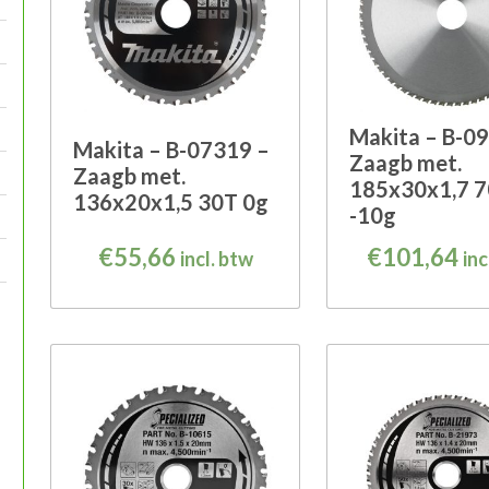
Makita – B-0
Makita – B-07319 –
Zaagb met.
Zaagb met.
185x30x1,7 
136x20x1,5 30T 0g
-10g
€
55,66
€
101,64
incl. btw
inc