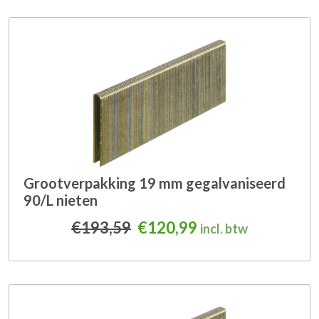
Grootverpakking 19 mm gegalvaniseerd
90/L nieten
Oorspronkelijke prijs was
Huidige prijs is: 
€
193,59
€
120,99
incl. btw