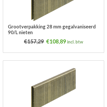
Grootverpakking 28 mm gegalvaniseerd
90/L nieten
Oorspronkelijke prijs was
Huidige prijs is: 
€
157,29
€
108,89
incl. btw