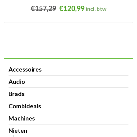
Oorspronkelijke prijs was
Huidige prijs is: 
€
157,29
€
120,99
incl. btw
Accessoires
Audio
Brads
Combideals
Machines
Nieten