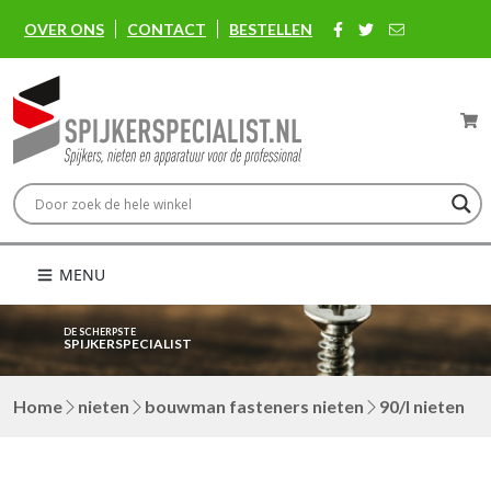
OVER ONS
CONTACT
BESTELLEN
MENU
DE SCHERPSTE
SPIJKERSPECIALIST
Home
nieten
bouwman fasteners nieten
90/l nieten