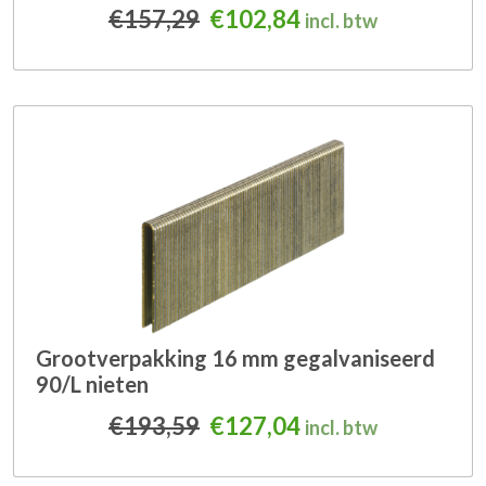
Oorspronkelijke prijs was
Huidige prijs is: 
€
157,29
€
102,84
incl. btw
Grootverpakking 16 mm gegalvaniseerd
90/L nieten
Oorspronkelijke prijs was
Huidige prijs is: 
€
193,59
€
127,04
incl. btw