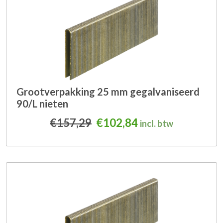
Grootverpakking 25 mm gegalvaniseerd
90/L nieten
Oorspronkelijke prijs was
Huidige prijs is: 
€
157,29
€
102,84
incl. btw