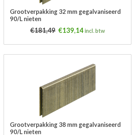
Grootverpakking 32 mm gegalvaniseerd
90/L nieten
Oorspronkelijke prijs was
Huidige prijs is: 
€
181,49
€
139,14
incl. btw
Grootverpakking 38 mm gegalvaniseerd
90/L nieten