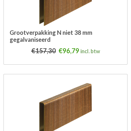
Grootverpakking N niet 38 mm
gegalvaniseerd
Oorspronkelijke prijs was
Huidige prijs is: €
€
157,30
€
96,79
incl. btw