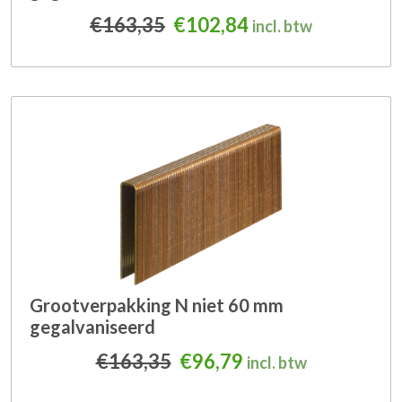
Oorspronkelijke prijs was
Huidige prijs is: 
€
163,35
€
102,84
incl. btw
Grootverpakking N niet 60 mm
gegalvaniseerd
Oorspronkelijke prijs was
Huidige prijs is: €
€
163,35
€
96,79
incl. btw