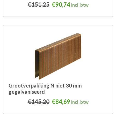
Oorspronkelijke prijs was
Huidige prijs is: €
€
151,25
€
90,74
incl. btw
Grootverpakking N niet 30 mm
gegalvaniseerd
Oorspronkelijke prijs was
Huidige prijs is: €
€
145,20
€
84,69
incl. btw