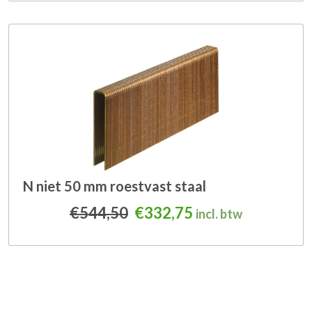
N niet 50 mm roestvast staal
Oorspronkelijke prijs was
Huidige prijs is: 
€
544,50
€
332,75
incl. btw