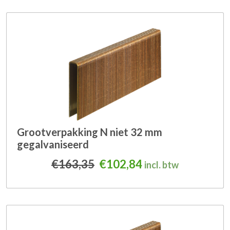
Grootverpakking N niet 32 mm
gegalvaniseerd
Oorspronkelijke prijs was
Huidige prijs is: 
€
163,35
€
102,84
incl. btw