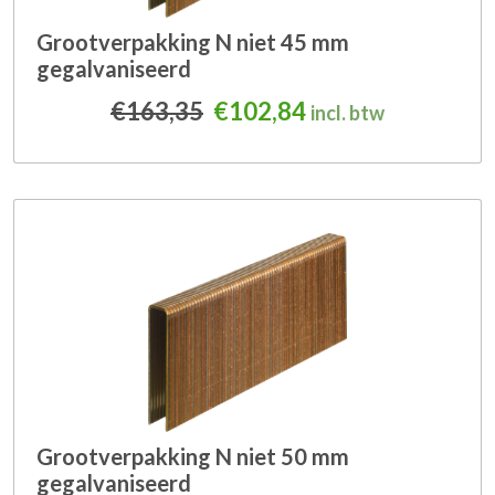
Grootverpakking N niet 45 mm
gegalvaniseerd
Oorspronkelijke prijs was
Huidige prijs is: 
€
163,35
€
102,84
incl. btw
Grootverpakking N niet 50 mm
gegalvaniseerd