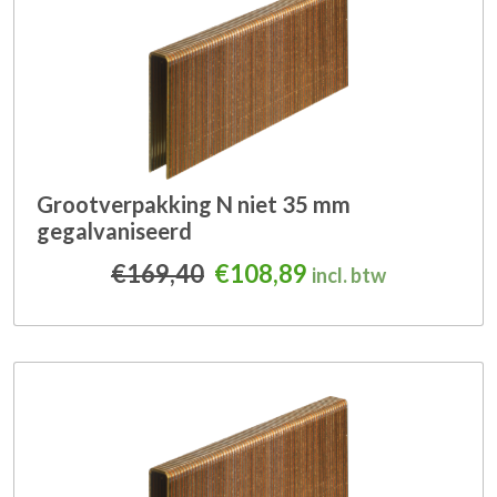
Grootverpakking N niet 35 mm
gegalvaniseerd
Oorspronkelijke prijs was
Huidige prijs is: 
€
169,40
€
108,89
incl. btw