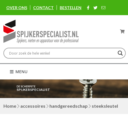
OVER ONS
CONTACT
BESTELLEN
MENU
DE SCHERPSTE
SPIJKERSPECIALIST
Home
accessoires
handgereedschap
steeksleutel