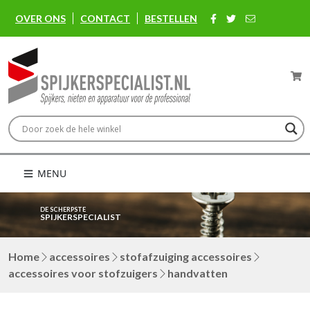
OVER ONS
CONTACT
BESTELLEN
MENU
DE SCHERPSTE
SPIJKERSPECIALIST
Home
accessoires
stofafzuiging accessoires
accessoires voor stofzuigers
handvatten