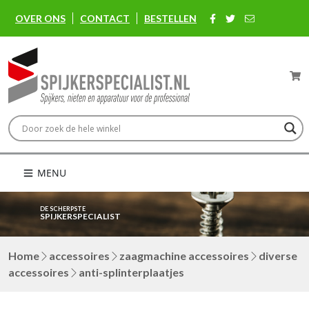
OVER ONS
CONTACT
BESTELLEN
MENU
DE SCHERPSTE
SPIJKERSPECIALIST
Home
accessoires
zaagmachine accessoires
diverse
accessoires
anti-splinterplaatjes